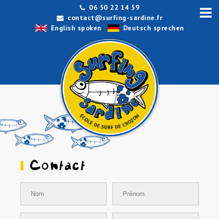
06 50 22 14 59
contact@surfing-sardine.fr
English spoken
Deutsch sprechen
Contact