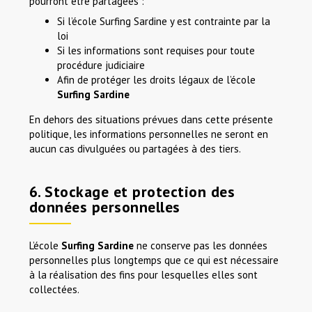
pourront être partagées :
Si l’école Surfing Sardine y est contrainte par la
loi
Si les informations sont requises pour toute
OK, je m'inscris maintenant !
procédure judiciaire
Afin de protéger les droits légaux de l’école
Surfing Sardine
En dehors des situations prévues dans cette présente
politique, les informations personnelles ne seront en
aucun cas divulguées ou partagées à des tiers.
6. Stockage et protection des
données personnelles
L’école
Surfing Sardine
ne conserve pas les données
personnelles plus longtemps que ce qui est nécessaire
à la réalisation des fins pour lesquelles elles sont
collectées.