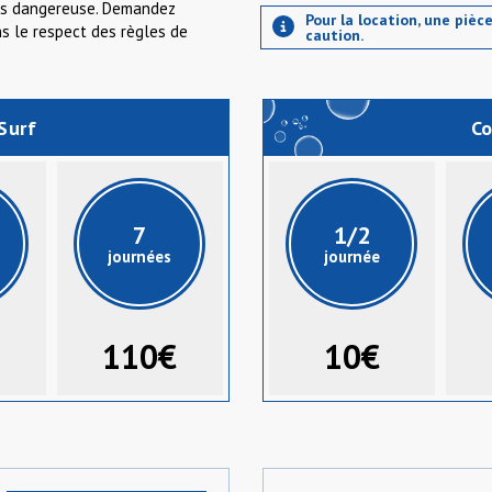
fois dangereuse. Demandez
Pour la location, une piè
ns le respect des règles de
caution.
Surf
Co
7
1/2
journées
journée
110€
10€
OK, je m'inscris maintenant !