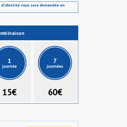
ce d’identité vous sera demandée en
mbinaison
1
7
journée
journées
15€
60€