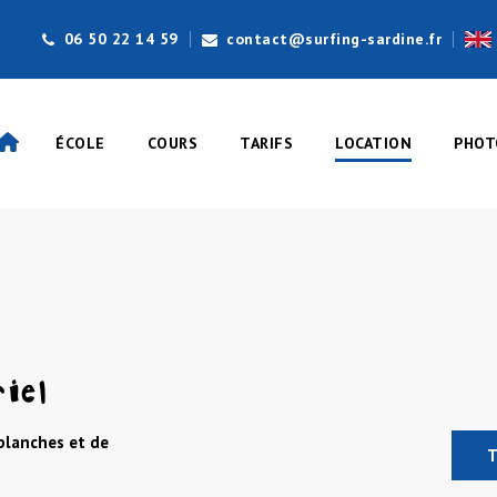
06 50 22 14 59
contact@surfing-sardine.fr
ÉCOLE
COURS
TARIFS
LOCATION
PHOT
iel
planches et de
T